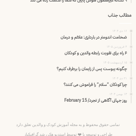
۹ نشانه غیرمعمول هوش پایین که شما را شگفت زده می کند
مطالب جذاب
۱۶ دی ۱۴۰۴
ضخامت اندومتر در بارداری: علائم و درمان
۴ فروردین ۱۴۰۵
۶ راه برای تقویت رابطه والدین و کودکان
۱۵ اردیبهشت ۱۴۰۵
چگونه یبوست پس از زایمان را برطرف کنیم؟
۲۱ دی ۱۴۰۴
چرا کودکان “سلام” را فراموش می کنند؟
۱۳ بهمن ۱۴۰۴
روز جهانی آگاهی از تجرد/ February 15
تمامی حقوق محفوظ و به مجله آموزش کودک و والدین تعلق دارد
طراحی و توسعه با ❤️ توسط
استدیو هک رشد گرافیکباز