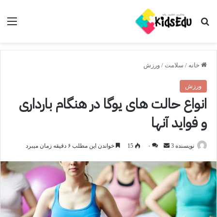
جستجو برای
منو
خانه
/
سلامت
/
ورزش
ورزش
انواع حالت های یوگا در هنگام بارداری
و فواید آنها
ارسال
نویسنده 3
۰
15
خواندن این مطلب ۶ دقیقه زمان میبرد
ایمیل