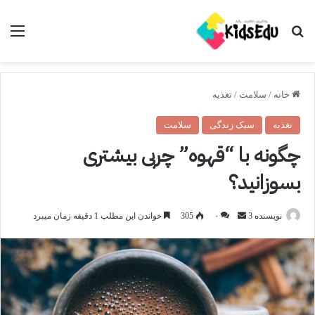
جستجو برای
منو
خانه
/
سلامت
/
تغذیه
تغذیه
سبک زندگی
سلامت
چگونه با “قهوه” چربی بیشتری
بسوزانید؟
ارسال
نویسنده 3
۰
305
خواندن این مطلب 1 دقیقه زمان میبرد
ایمیل