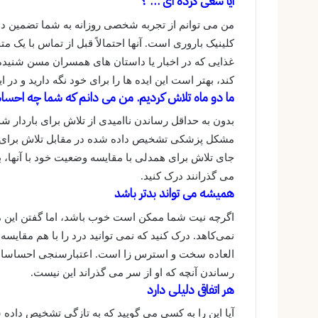
آیا سعی کرده ای … ؟
من می توانم از تجربه شخصی روزانه به شما تضمین ده
کلینیک باروری است. آنها احتمالاً قبل از تماس با یک م
غذایی که در اخبار یا داستان های همسران مسن شنیده
کند، بهتر است این ایده ها را برای خود نگه دارید و 
ما دو ماه تلاش کردیم. من می دانم که شما چه احساس
بدون به حداقل رساندن ناامیدی از تلاش برای باردار شد
مشکل پزشکی تشخیص داده شده در مقابل تلاش برای 
جای تلاش برای همدلی با مقایسه وضعیت خود با آنها، به س
می گذرانند درک کنید.
همیشه می تواند بدتر باشد
اگرچه نیت شما ممکن است خوب باشد، اما گفتن این م
نمی‌کاهد. درک کنید که نمی توانید درد را با هم مقایسه
العاده سخت و استرس زا است. اعتبارسنجی احساسات 
رساندن آنچه که او از سر می گذراند این نیست.
هر اتفاقی دلیلی دارد
آیا این را به کسی می گویید که به تازگی تشخیص داده