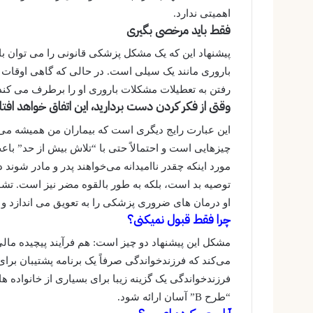
اهمیتی ندارد.
فقط باید مرخصی بگیری
پیشنهاد این که یک مشکل پزشکی قانونی را می توان با
باروری مانند یک سیلی است. در حالی که گاهی اوقات اس
رفتن به تعطیلات مشکلات باروری او را برطرف می کند
وقتی از فکر کردن دست بردارید، این اتفاق خواهد افتا
این عبارت رایج دیگری است که بیماران من همیشه می ش
چیزهایی است و احتمالاً حتی با “تلاش بیش از حد” باع
مورد اینکه چقدر ناامیدانه می‌خواهند پدر و مادر شوند د
توصیه بد است، بلکه به طور بالقوه مضر نیز است. ت
او درمان های ضروری پزشکی را به تعویق می اندازد و احت
چرا فقط قبول نمیکنی؟
مشکل این پیشنهاد دو چیز است: هم فرآیند پیچیده مالی
می‌کند که فرزندخواندگی صرفاً یک برنامه پشتیبان برا
فرزندخواندگی یک گزینه زیبا برای بسیاری از خانواده ها ا
“طرح B” آسان ارائه شود.