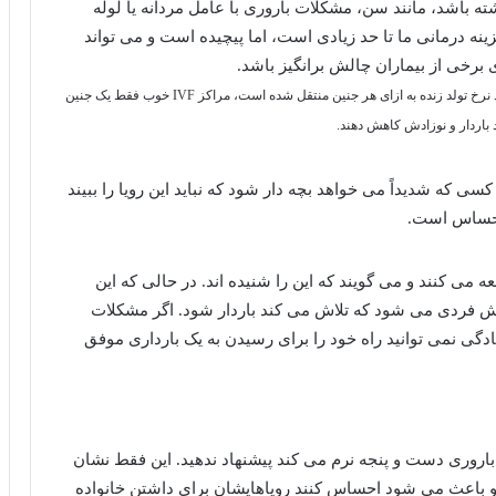
کی برای پرش مستقیم به IVF وجود داشته باشد، مانند سن، مشکلات باروری با عامل مردانه یا لوله
د شده مورد نیاز است. IVF بهترین گزینه درمانی ما تا حد زیادی است، اما پیچیده است و می تواند
 برخی از بیماران چالش برانگیز باشد.
در حالی که میزان موفقیت در مراکز IVF با کیفیت بالا حدود ۶۰ درصد نرخ تولد زنده به ازای هر جنین منتقل شده است، مراکز IVF خوب فقط یک جنین
 باردار و نوزادش کاهش دهند.
 کسی که شدیداً می خواهد بچه دار شود که نباید این رویا را ببیند
 احساس است.
عه می کنند و می گویند که این را شنیده اند. در حالی که این
ش فردی می شود که تلاش می کند باردار شود. اگر مشکلات
دگی نمی توانید راه خود را برای رسیدن به یک بارداری موفق
اباروری دست و پنجه نرم می کند پیشنهاد ندهید. این فقط نشان
و باعث می شود احساس کنند رویاهایشان برای داشتن خانواده