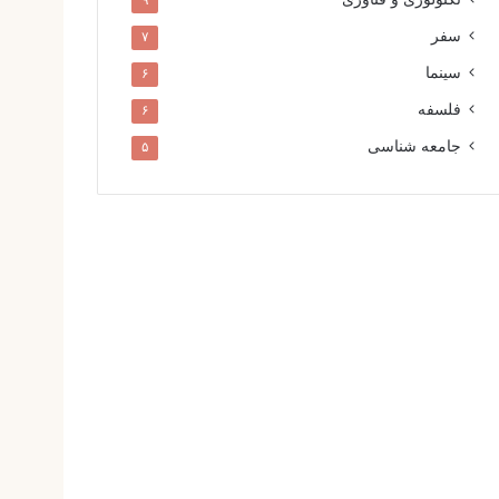
۹
سفر
۷
سینما
۶
فلسفه
۶
جامعه شناسی
۵