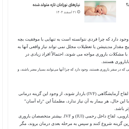
نیازهای نوزادان تازه متولد شده
۲۱ اسفند ۱۴۰۴
ود دارد که چرا فردی نتوانسته است به تنهایی با موفقیت بچه
چ مقدار مدیتیشن یا تعطیلات مجلل نمی تواند نیاز واقعی آنها به
ی را برطرف کند. و از هر ۸ زوجی که ۱ زوج با مشکلات باروری مواجه می شوند، احتمالاً افراد زیادی در
باروری هستند.
نی که در سفر باروری هستند، وجود دارد که چرا آنها می‌توانند بسیار مضر باشند، و
به عنوان پزشکی که به بیماران کمک می کند تا با کمک لقاح آزمایشگاهی (IVF) باردار شوند، از وجود این گزینه درمانی
این حال، هر بیمار به آن نیاز ندارد، مطمئناً این “راه آسان”
ر باشد.
سه سطح اصلی درمان باروری وجود دارد: چرخه های دارویی، لقاح داخل رحمی (IUI) و IVF. بیشتر متخصصان باروری
ترین گزینه شروع کنند و سپس به مرحله بعدی درمان بروند، مگر