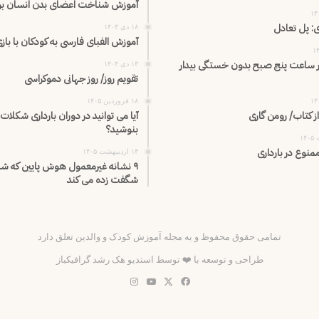
آموزش شناخت اعضای بدن انسان برا
ی: پل تعادل
۱۸ دی ۱۴۰۴
آموزش الفبای فارسی به کودکان با باز
 ساعت پنج صبح بدون خستگی بیدار
۱۳ دی ۱۴۰۴
تقویم روز/ روز جهانی دموکراسی
۱۸ فروردین ۱۴۰۵
از کتاب/ رومن گاری
آیا می توانید در دوران بارداری شکلات 
بنوشید؟
منوع در بارداری
۱۴ اردیبهشت ۱۴۰۵
۹ نشانه غیرمعمول هوش پایین که شما
شگفت زده می کند
تمامی حقوق محفوظ و به مجله آموزش کودک و والدین تعلق دارد
طراحی و توسعه با ❤️ توسط
استدیو هک رشد گرافیکباز
فیس
X
یوتیوب
اینستاگرام
بوک