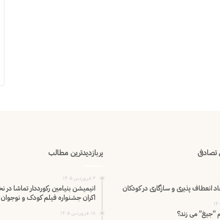
تصادفی
پربازدیدترین مطالب
۳ فروردین ۱۴۰۵
د انعطاف پذیری و سازگاری در کودکان
انیمیشن بنیامین رکورددار تماشا در ن
اکران‌ جشنواره فیلم کودک و نوجوان
م “جیغ” می زند؟
۱۸ فروردین ۱۴۰۵