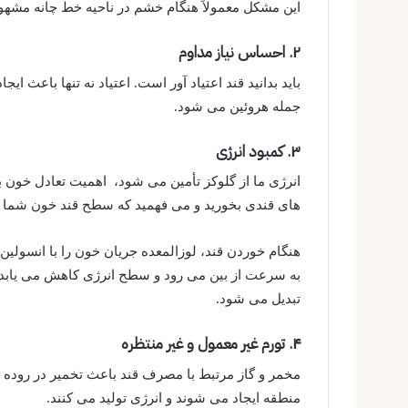
این مشکل معمولاً هنگام خشم در ناحیه خط چانه مشه
۲. احساس نیاز مداوم
باید بدانید قند اعتیاد آور است. اعتیاد نه تنها باعث ای
جمله هروئین می شود.
۳. کمبود انرژی
انرژی ما از گلوکز تأمین می شود، اهمیت تعادل خون ب
های قندی بخورید و می فهمید که سطح قند خون شما ا
هنگام خوردن قند، لوزالمعده جریان خون را با انسولین
به سرعت از بین می رود و سطح انرژی کاهش می یابد. د
تبدیل می شود.
۴. تورم غیر معمول و غیر منتظره
مخمر و گاز مرتبط با مصرف قند باعث تخمیر در روده ب
منطقه ایجاد می شوند و انرژی تولید می کنند.