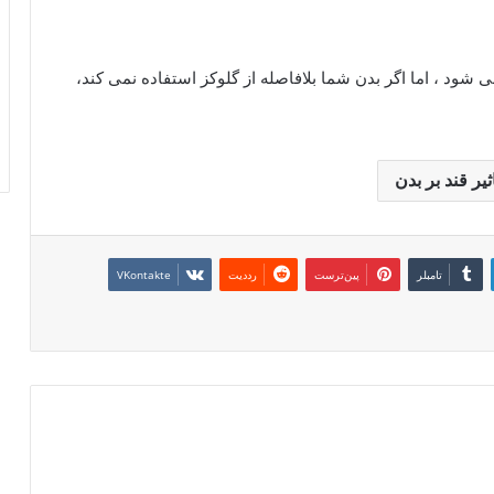
 شود ، اما اگر بدن شما بلافاصله از گلوکز استفاده نمی کند،
ثیر قند بر بدن
‫تامبلر
‫پین‌ترست
‫رددیت
‫VKontakte