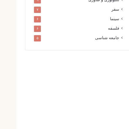
۹
سفر
۷
سینما
۶
فلسفه
۶
جامعه شناسی
۵