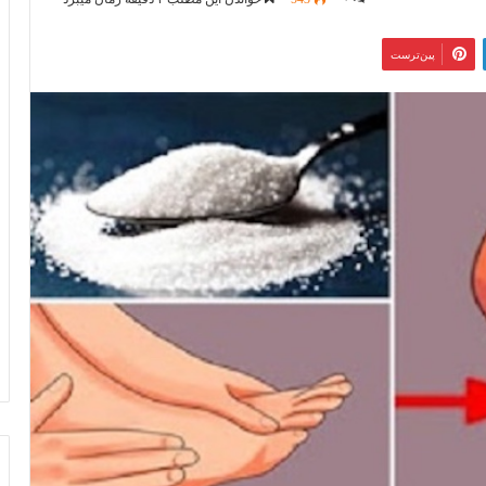
‫پین‌ترست