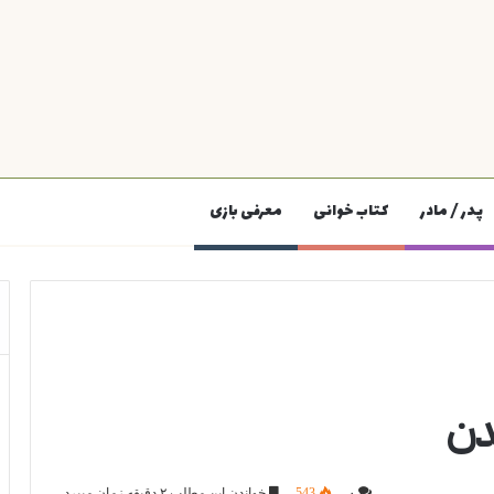
پدر / مادر
کتاب خوانی
معرفی بازی
۰
543
خواندن این مطلب ۲ دقیقه زمان میبرد