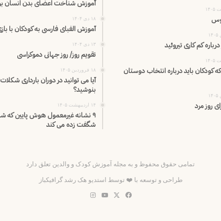
آموزش شناخت اعضای بدن انسان برا
روس
۱۸ دی ۱۴۰۴
آموزش الفبای فارسی به کودکان با باز
رباره کم کاری تیروئید
۱۳ دی ۱۴۰۴
تقویم روز/ روز جهانی دموکراسی
ه که کودکان باید درباره انتخاب دوستان
۱۸ فروردین ۱۴۰۵
آیا می توانید در دوران بارداری شکلات 
بنوشید؟
ای روز مرد
۱۴ اردیبهشت ۱۴۰۵
۹ نشانه غیرمعمول هوش پایین که شما
شگفت زده می کند
تمامی حقوق محفوظ و به مجله آموزش کودک و والدین تعلق دارد
طراحی و توسعه با ❤️ توسط
استدیو هک رشد گرافیکباز
فیس
X
یوتیوب
اینستاگرام
بوک