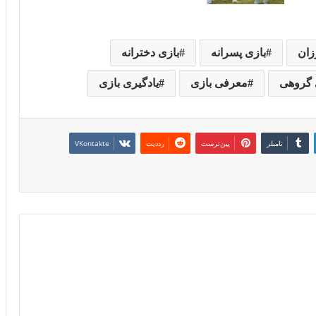
زان
بازی پسرانه
بازی دخترانه
 گروهی
معرفی بازی
یادگیری بازی
‫تامبلر
‫پین‌ترست
‫رددیت
‫VKontakte