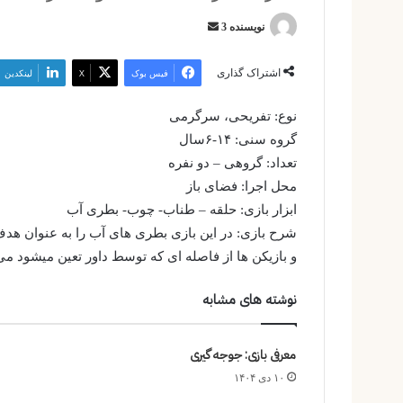
ارسال
نویسنده 3
ایمیل
اشتراک گذاری
فیس بوک
X
لینکدین
نوع: تفریحی، سرگرمی
گروه سنی: ۱۴-۶سال
تعداد: گروهی – دو نفره
محل اجرا: فضای باز
ابزار بازی: حلقه – طناب- چوب- بطری آب
شرح بازی: در این بازی بطری های آب را به عنوان هدف
و بازیکن ها از فاصله ای که توسط داور تعین میشود می 
نوشته های مشابه
معرفی بازی: جوجه گیری
۱۰ دی ۱۴۰۴