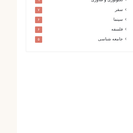
۹
سفر
۷
سینما
۶
فلسفه
۶
جامعه شناسی
۵