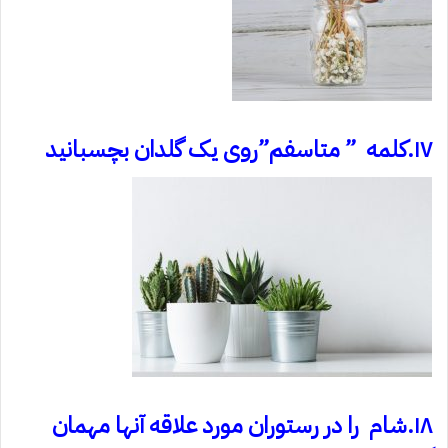
۱۷.کلمه ” متاسفم”روی یک گلدان بچسبانید
۱۸.شام را در رستوران مورد علاقه آنها مهمان