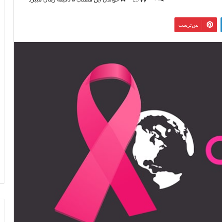
‫پین‌ترست