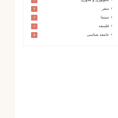
۹
سفر
۷
سینما
۶
فلسفه
۶
جامعه شناسی
۵