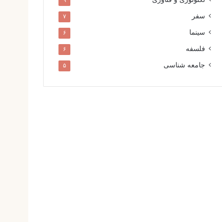
۹
سفر
۷
سینما
۶
فلسفه
۶
جامعه شناسی
۵