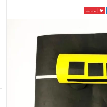
‫پین‌ترست