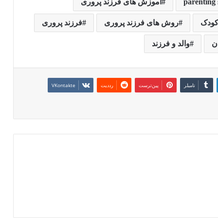
parenting 
آموزش های فرزند پروری
کودک
روش های فرزند پروری
فرزند پروری
ن
والد و فرزند
‫تامبلر
‫پین‌ترست
‫رددیت
‫VKontakte