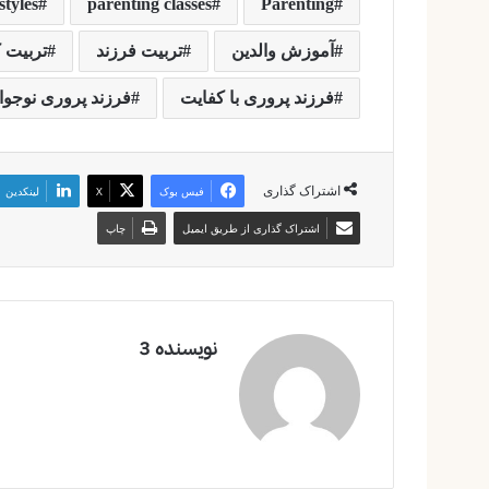
styles
parenting classes
Parenting
آموزش والدین
تربیت فرزند
تربیت 
فرزند پروری با کفایت
فرزند پروری نوجوا
اشتراک گذاری
فیس بوک
X
لینکدین
اشتراک گذاری از طریق ایمیل
چاپ
نویسنده 3