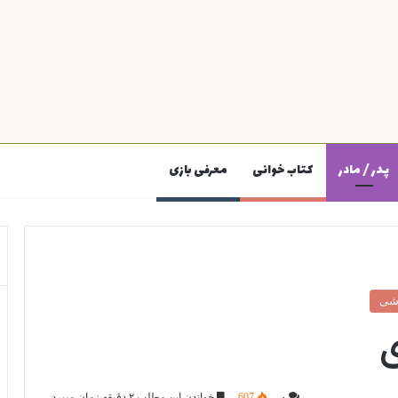
پدر / مادر
کتاب خوانی
معرفی بازی
زشی
۰
607
خواندن این مطلب ۲ دقیقه زمان میبرد