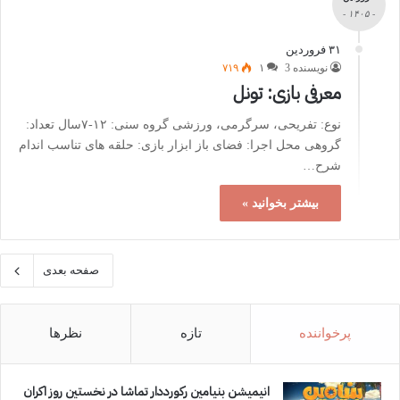
- ۱۴۰۵ -
۳۱ فروردین
نویسنده 3
۱
۷۱۹
معرفی بازی: تونل
نوع: تفریحی، سرگرمی، ورزشی گروه سنی: ۱۲-۷سال تعداد:
گروهی محل اجرا: فضای باز ابزار بازی: حلقه های تناسب اندام
شرح…
بیشتر بخوانید »
صفحه بعدی
پرخواننده
تازه
نظرها
انیمیشن بنیامین رکورددار تماشا در نخستین روز اکران‌