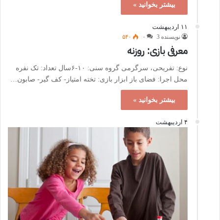
بیشتر بخوانید »
۱۱ اردیبهشت
نویسنده 3
۰
۵۴۰
معرفی بازی: روزنه
نوع: تفریحی، سرگرمی گروه سنی: ۱۰-۶سال تعداد: تک نفره
محل اجرا: فضای باز ابزار بازی: تخته امتیاز- کف گیر- صابون…
بیشتر بخوانید »
۴ اردیبهشت